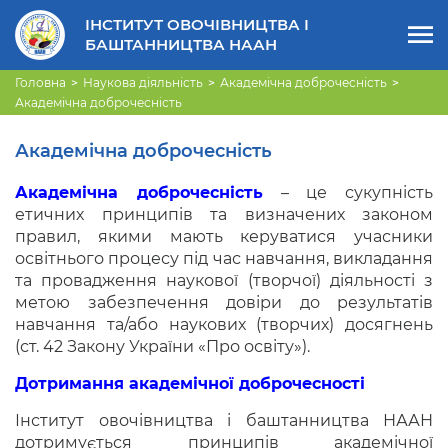
ІНСТИТУТ ОВОЧІВНИЦТВА І
БАШТАННИЦТВА НААН
Головна
Наукова діяльність
Академічна доброчесність
Академічна доброчесність
Академічна доброчесність
Академічна доброчесність
– це сукупність
етичних принципів та визначених законом
правил, якими мають керуватися учасники
освітнього процесу під час навчання, викладання
та провадження наукової (творчої) діяльності з
метою забезпечення довіри до результатів
навчання та/або наукових (творчих) досягнень
(ст. 42 Закону України «Про освіту»).
Дотримання академічної доброчесності
Інститут овочівництва і баштанництва НААН
дотримується принципів академічної