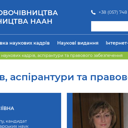
 ОВОЧІВНИЦТВА
+38 (057) 748 
НИЦТВА НААН
вка наукових кадрів
Наукові видання
Інтернет
л наукових кадрів, аспірантури та правового забезпечення
ів, аспірантури та право
ІЇВНА
лу, кандидат
арських наук