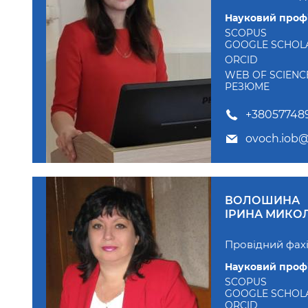
Науковий профі
SCOPUS
GOOGLE SCHOL
ORCID
WEB OF SCIENC
РЕЗЮМЕ
+380577489
ovoch.iob
ВОЛОШИНА
ІРИНА МИКО
Провідний фах
Науковий профі
SCOPUS
GOOGLE SCHOL
ORCID