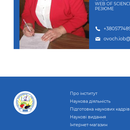
WEB OF SCIENC
РЕЗЮМЕ
+380577489
ovoch.iob
Про інститут
Наукова діяльність
Підготовка наукових кадрів
Наукові видання
Інтернет-магазин