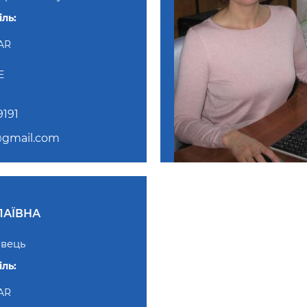
ль:
AR
E
191
@gmail.com
ЛАЇВНА
івець
ль:
AR