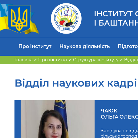
ІНСТИТУТ
І БАШТАН
Про інститут
Наукова діяльність
Підгото
Головна
Про інститут
Структура інституту
Відді
Відділ наукових кадр
ЧАЮК
ОЛЬГА ОЛЕКС
Завідувач відді
сільськогоспод