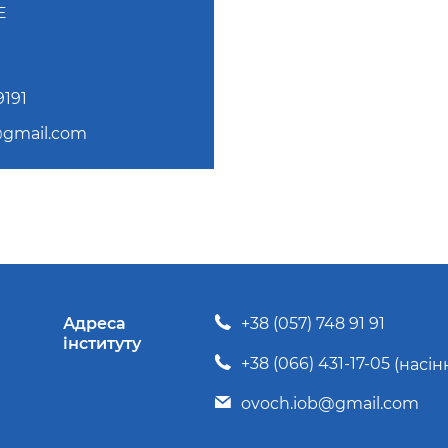
E
191
@gmail.com
Адреса
+38 (057) 748 91 91
інституту
+38 (066) 431-17-05
(насін
ovoch.iob@gmail.com