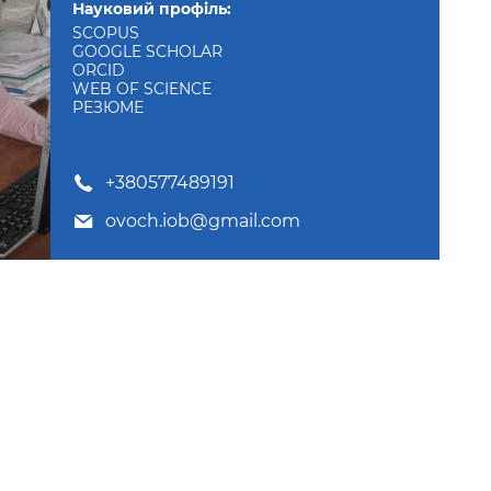
Науковий профіль:
SCOPUS
GOOGLE SCHOLAR
ORCID
WEB OF SCIENCE
РЕЗЮМЕ
+380577489191
ovoch.iob@gmail.com