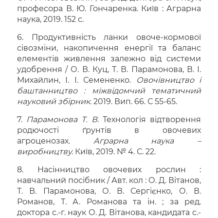
професора В. Ю. Гончаренка. Київ : Аграрна
наука, 2019. 152 с.
6. Продуктивність ланки овоче-кормової
сівозміни, накопичення енергії та баланс
елементів живлення залежно від системи
удобрення / О. В. Куц, Т. В. Парамонова, В. І.
Михайлин, І. І. Семененко.
Овочівництво і
баштанництво : міжвідомчий тематичний
науковий збірник.
2019. Вип. 66. С 55-65.
7.
Парамонова Т. В.
Технологія відтворення
родючості ґрунтів в овочевих
агроценозах.
Аграрна наука –
виробництву.
Київ, 2019. № 4. С. 22.
8. Насінництво овочевих рослин :
навчальний посібник / Авт. кол : О. Д. Вітанов,
Т. В. Парамонова, О. В. Сергієнко, О. В.
Романов, Т. А. Романова та ін. ; за ред.
доктора с.-г. наук О. Д. Вітанова, кандидата с.-