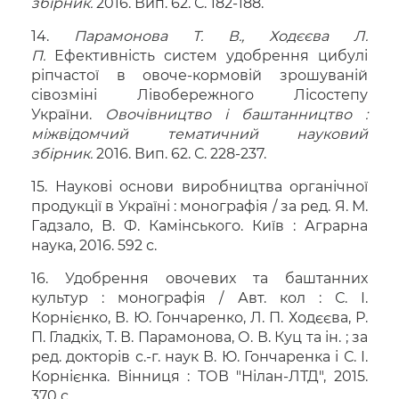
збірник.
2016. Вип. 62. С. 182-188.
14.
Парамонова Т. В., Ходєєва Л.
П.
Ефективність систем удобрення цибулі
ріпчастої в овоче-кормовій зрошуваній
сівозміні Лівобережного Лісостепу
України.
Овочівництво і баштанництво :
міжвідомчий тематичний науковий
збірник.
2016. Вип. 62. С. 228-237.
15. Наукові основи виробництва органічної
продукції в Україні : монографія / за ред. Я. М.
Гадзало, В. Ф. Камінського. Київ : Аграрна
наука, 2016. 592 с.
16. Удобрення овочевих та баштанних
культур : монографія / Авт. кол : С. І.
Корнієнко, В. Ю. Гончаренко, Л. П. Ходєєва, Р.
П. Гладкіх, Т. В. Парамонова, О. В. Куц та ін. ; за
ред. докторів с.-г. наук В. Ю. Гончаренка і С. І.
Корнієнка. Вінниця : ТОВ "Нілан-ЛТД", 2015.
370 с.