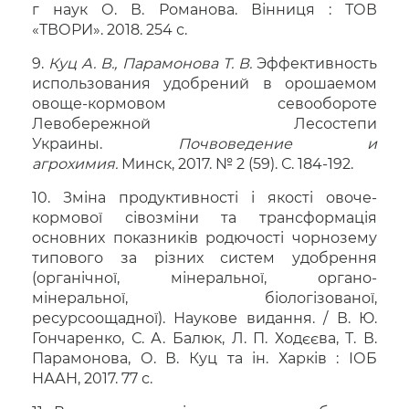
г наук О. В. Романова. Вінниця : ТОВ
«ТВОРИ». 2018. 254 с.
9.
Куц А. В., Парамонова Т. В.
Эффективность
использования удобрений в орошаемом
овоще-кормовом севообороте
Левобережной Лесостепи
Украины.
Почвоведение и
агрохимия.
Минск, 2017. № 2 (59). С. 184-192.
10. Зміна продуктивності і якості овоче-
кормової сівозміни та трансформація
основних показників родючості чорнозему
типового за різних систем удобрення
(органічної, мінеральної, органо-
мінеральної, біологізованої,
ресурсоощадної). Наукове видання. / В. Ю.
Гончаренко, С. А. Балюк, Л. П. Ходєєва, Т. В.
Парамонова, О. В. Куц та ін. Харків : ІОБ
НААН, 2017. 77 с.