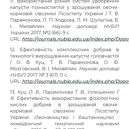
11. Використання різних систем удобрення
капусти пізньостиглої у зрошуваній овоче-
кормовій сівозміні Лісостепу України / Т. В.
Парамонова, Л. П. Ходєєва, Л. М. Шульгіна, В.
І. Михайлин.
Наукові доповіді НУБіП
України.
2017. №2 (66). 9 с.
URL:
http://journals.nubip.edu.ua/index.php/Dopov
12. Ефективність комплексних добрив в
технології вирощування капусти головчастої
/ О. В. Куц, Т. В. Парамонова, О. Ф.
Мозговский, В. І. Михайлин.
Наукові доповіді
НУБіП.
2017. № 3 (67). 11 с.
URL:
http://journals.nubip.edu.ua/index.php/Dopov
13.
Куц О. В., Парамонова Т. В., Іллюшенко Г.
Я.
Ефективність використання фізіологічно
кислих добрив в зрошуваній овоче-
кормовій сівозміні Лісостепу
України.
Овочівництво і баштанництво :
міжвідомчий тематичний науковий