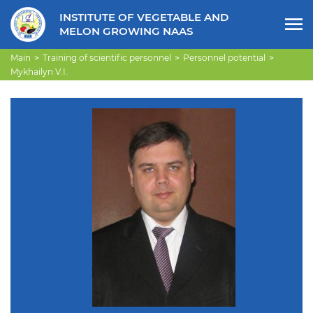
INSTITUTE OF VEGETABLE AND
MELON GROWING NAAS
Main
Training of scientific personnel
Personnel potential
Mykhailyn V.I.