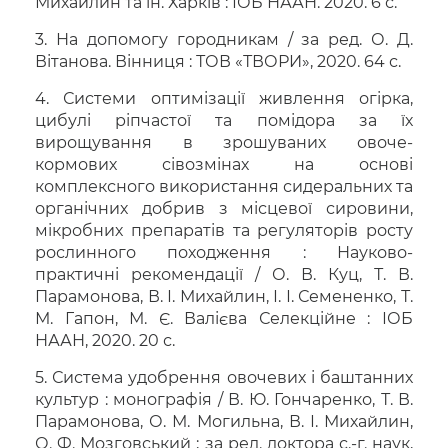
Михайлин та ін. Харків : ІОБ НААН. 2020. 6 с.
3. На допомогу городникам / за ред. О. Д.
Вітанова. Вінниця : ТОВ «ТВОРИ», 2020. 64 с.
4. Системи оптимізації живлення огірка,
цибулі ріпчастої та помідора за їх
вирощування в зрошуваних овоче-
кормових сівозмінах на основі
комплексного використання сидеральних та
органічних добрив з місцевої сировини,
мікробних препаратів та регуляторів росту
рослинного походження : Науково-
практичні рекомендації / О. В. Куц, Т. В.
Парамонова, В. І. Михайлин, І. І. Семененко, Т.
М. Гапон, М. Є. Валієва Селекційне : ІОБ
НААН, 2020. 20 с.
5. Система удобрення овочевих і баштанних
культур : монографія / В. Ю. Гончаренко, Т. В.
Парамонова, О. М. Могильна, В. І. Михайлин,
О. Ф. Мозговський ; за ред. доктора с.-г. наук,