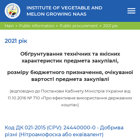
INSTITUTE OF VEGETABLE AND
MELON GROWING NAAS
Main
Public information
Public procurement
2021 рік
2021 рік
Обґрунтування технічних та якісних
характеристик предмета закупівлі,
розміру бюджетного призначення, очікуваної
вартості предмета закупівлі
(відповідно до Постанови
Кабінету Міністрів України
від
11.10.2016 № 710
«Про ефективне використання державних
коштів»)
Код ДК 021-2015 (CPV): 24440000-0 - Добрива
різні (Нітроамофоска або еквівалент)