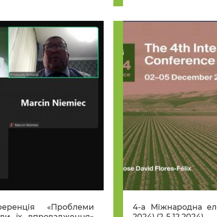
ференція «Проблеми
4-а Міжнародна ел
иви їх впровадження»
2024) (2-5.12.2024)