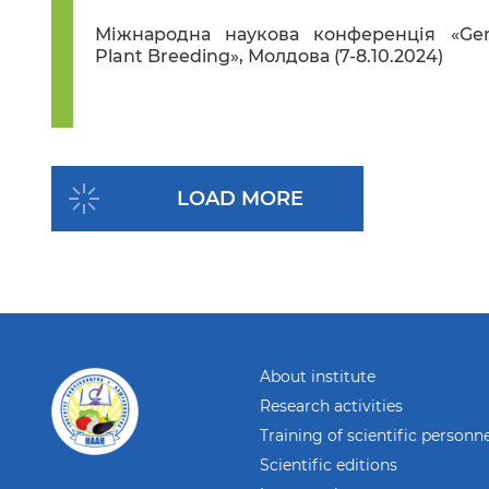
Міжнародна наукова конференція «Gene
Plant Breeding», Молдова (7-8.10.2024)
LOAD MORE
About institute
Research activities
Training of scientific personn
Scientific editions