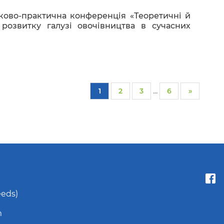
ково-практична конференція «Теоретичні й
 розвитку галузі овочівництва в сучасних
...
1
2
3
6
»
eeds)
m