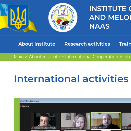
INSTITUTE
AND MELO
NAAS
About institute
Research activities
Train
Main
About institute
International Cooperation
Int
International activities