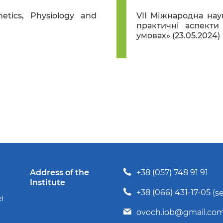
tics, Physiology and
VІІ Міжнародна нау
практичні аспекти
умовах» (23.05.2024)
Address of the
+38 (057) 748 91 91
Institute
+38 (066) 431-17-05
(s
el
ovoch.iob@gmail.co