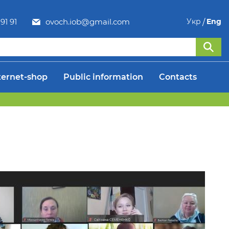
91 91
ovoch.iob@gmail.com
Укр
Eng
ternet-shop
Public information
Contacts