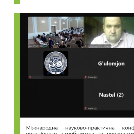
Міжнародна науково-практична кон
органічного виробництва та перспект