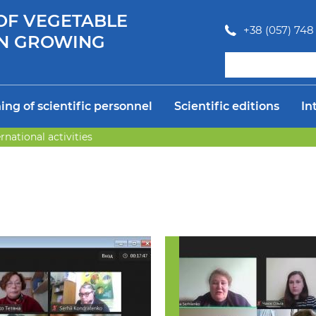
 OF VEGETABLE
+38 (057) 748 
N GROWING
ing of scientific personnel
Scientific editions
In
ernational activities