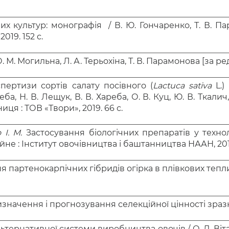
их культур: монографія / В. Ю.
Гончаренко
, Т. В.
Па
019. 152 с.
М. Могильна, Л. А. Терьохіна, Т. В. Парамонова [за ред.
ертизи сортів салату посівного (
Lactuca sativa
L.) 
ба, Н. В. Лещук, В. В. Хареба, О. В. Куц, Ю. В. Ткалич,
ниця : ТОВ «Твори», 2019. 66 с.
 І. М.
Застосування біологічних препаратів у технол
не : Інститут овочівництва і баштанництва НААН, 2019
партенокарпічних гібридів огірка в плівкових теплиц
начення і прогнозування селекційної цінності зразків
ьтернативної системи виробництва овочів / О. Д.
Віт