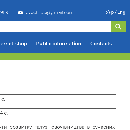
91 91
ovoch.iob@gmail.com
Укр
Eng
ternet-shop
Public information
Contacts
 с.
4 с.
кти розвитку галузі овочівництва в сучасних