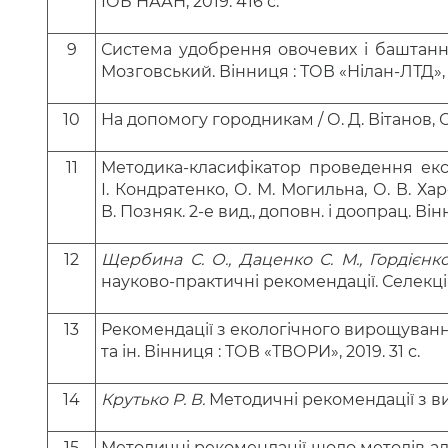
ІОБ НААН, 2019. 416 с.
9
Система удобрення овочевих і баштанн
Мозговський.
Вінниця : ТОВ «Нілан-ЛТД», 2
10
На допомогу городникам / О. Д. Вітанов, О. 
11
Методика-класифікатор проведення експ
І. Кондратенко, О. М. Могильна, О. В. Харе
В. Позняк. 2-е вид., доповн. і доопрац. Він
12
Щербина С. О., Даценко С. М., Гордієнко
науково-практичні рекомендації. Селекцій
13
Рекомендації з екологічного вирощування 
та ін. Вінниця : ТОВ «ТВОРИ», 2019. 31 с.
14
Крутько Р. В.
Методичні рекомендації з виз
15
Методичні рекомендації щодо методів ал