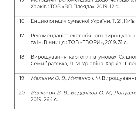
Харків : ТОВ «ВП Плеяда», 2019. 12 с.
16
Енциклопедія сучасної України. Т. 21. Киї
17
Рекомендації з екологічного вирощування 
та ін. Вінниця : ТОВ «ТВОРИ», 2019. 31 с.
18
Вирощування картоплі в умовах Східного
Семибратська
, Л. М.
Урюпіна.
Харків : Плея
19
Мельник О. В., Митенко І. М.
Вирощування 
20
Волкогон В. В., Бердніков О. М., Лопушняк
2019. 264 с.