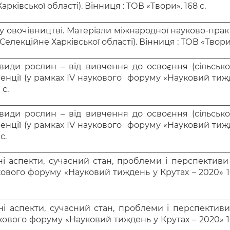
рківської області). Вінниця : ТОВ «Твори». 168 с.
 овочівництві. Матеріали міжнародної науково-практи
лекційне Харківської області). Вінниця : ТОВ «Твори»,
иди рослин – від вивчення до освоєння (сільськогос
нції (у рамках ІV наукового форуму «Науковий тижде
 с.
иди рослин – від вивчення до освоєння (сільськогос
нції (у рамках ІV наукового форуму «Науковий тижде
с.
ні аспекти, сучасний стан, проблеми і перспективи
ового форуму «Науковий тиждень у Крутах – 2020» 10–
ні аспекти, сучасний стан, проблеми і перспективи
кового форуму «Науковий тиждень у Крутах – 2020» 10–