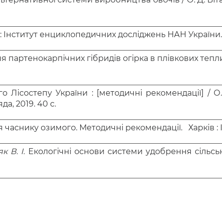
в : Інститут енциклопедичних досліджень НАН України. 2
партенокарпічних гібридів огірка в плівкових теплиц
 Лісостепу України : [методичні рекомендації] / О
да, 2019. 40 с.
часнику озимого. Методичні рекомендації. Харків : ІО
 В. І.
Екологічні основи системи удобрення сільськ