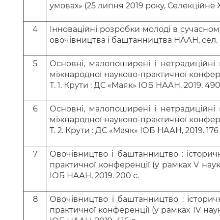
умовах» (25 липня 2019 року, Селекційне Ха
4
Інноваційні розробки молоді в сучасному
овочівництва і баштанництва НААН, сел. Се
5
Основні, малопоширені і нетрадиційні в
міжнародної науково-практичної конфере
Т. 1. Крути : ДС «Маяк» ІОБ НААН, 2019. 490
6
Основні, малопоширені і нетрадиційні в
міжнародної науково-практичної конфере
Т. 2. Крути : ДС «Маяк» ІОБ НААН, 2019. 176 
7
Овочівництво і баштанництво : історич
практичної конференції (у рамках V наук
ІОБ НААН, 2019. 200 с.
8
Овочівництво і баштанництво : історич
практичної конференції (у рамках ІV нау