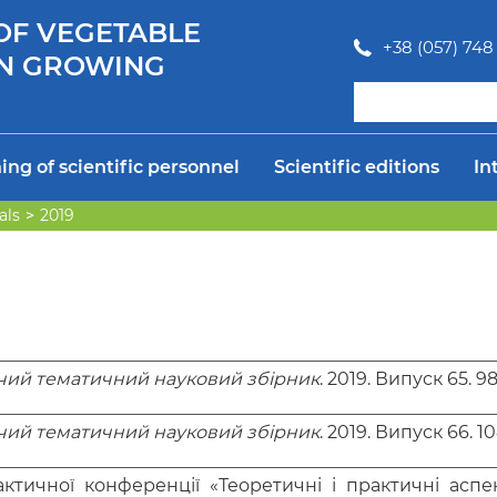
 OF VEGETABLE
+38 (057) 748 
N GROWING
ing of scientific personnel
Scientific editions
In
als
2019
мчий тематичний науковий збірник
. 2019. Випуск 65. 98
мчий тематичний науковий збірник
. 2019. Випуск 66. 10
актичної конференції «Теоретичні і практичні аспе