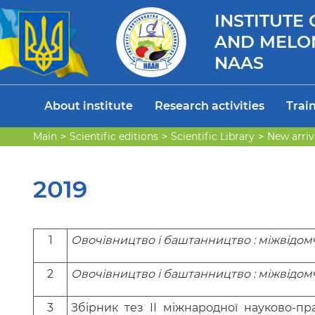
INSTITUTE
AND MELO
NAAS
About institute
Research activities
Train
Main
Scientific editions
Scientific Library
New arriv
2019
1
Овочівництво і баштанництво : міжвідо
2
Овочівництво і баштанництво : міжвідо
3
Збірник тез ІІ міжнародної науково-пр