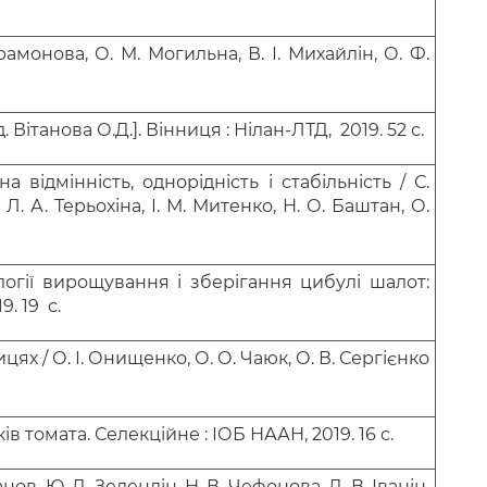
рамонова
, О. М.
Могильна
, В. І.
Михайлін
, О. Ф.
 Вітанова О.Д.]. Вінниця : Нілан-ЛТД, 2019. 52 с.
на відмінність, однорідність і стабільність / С.
 Л. А. Терьохіна, І. М. Митенко, Н. О. Баштан, О.
огії вирощування і зберігання цибулі шалот:
. 19 с.
ях / О. І.
Онищенко
, О. О.
Чаюк
, О. В.
Сергієнко
 томата. Селекційне : ІОБ НААН, 2019. 16 с.
анов
, Ю. Д.
Зелендін
, Н. В.
Чефонова
, Д. В.
Іванін.