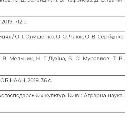
019. 712 с.
ях / О. І.
Онищенко
, О. О.
Чаюк
, О. В.
Сергієнко
. В.
Мельник
, Н. Г.
Духіна
, В. О.
Муравйов
, Т. В.
Б НААН, 2019. 36 с.
огосподарських культур. Київ : Аграрна наука,